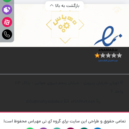
بازگشت به بالا
تهران ،خیابان پیروزی - خیابان پنجم نیروی هوایی - پلاک 114
واحد 6
info@mahyaskala.ir
02182806808
تمامی حقوق و طراحی این سایت برای گروه آی تی مهیاس محفوظ است!