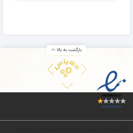
بازگشت به بالا
تهران ،خیابان پیروزی - خیابان پنجم نیروی هوایی - پلاک 114