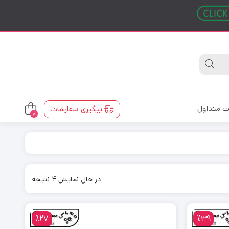
ت متداول
پیگیری سفارشات
0
در حال نمایش 4 نتیجه
٪27
٪39