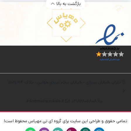
بازگشت به بالا
تهران ،خیابان پیروزی - خیابان پنجم نیروی هوایی - پلاک 114 واحد
6
info@mahyaskala.ir
02182806808
تمامی حقوق و طراحی این سایت برای گروه آی تی مهیاس محفوظ است!