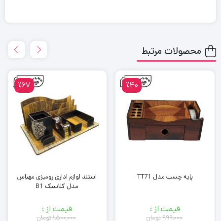
محصولات مرتبط
٪67
٪40
پایه چسب مدل TT71
استند لوازم اداری رومیزی مهیاس
مدل کلاسیک B1
قیمت از :
قیمت از :
۹۹۹,۰۰۰
تومان
۱,۵۰۰,۰۰۰
تومان