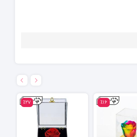
٪27
٪16