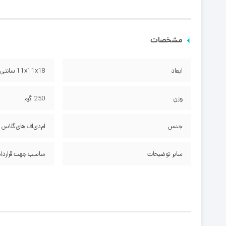
مشخصات
ابعاد
11x11x18 سانتی‌متر
وزن
250 گرم
جنس
ام‌دی‌اف های‌گلاس
سایر توضیحات
مناسب جهت قرارداد