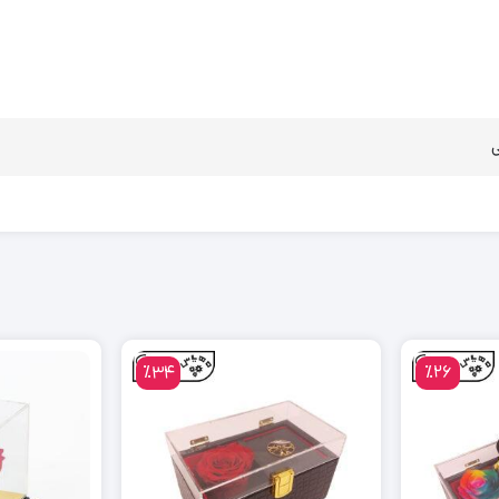
٪34
٪26