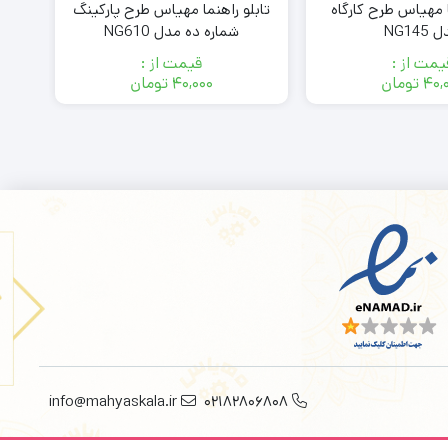
ا مهیاس طرح کارگاه
تابلو راهنما مهیاس طرح پارکینگ
تا
NG145
شماره ده مدل NG610
وسا
یمت از :
قیمت از :
۴۰,
تومان
۴۰,۰۰۰
تومان
info@mahyaskala.ir
02182806808