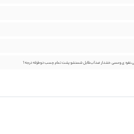
یی،نقره ی ومسی خشدار ضدآب،قابل شستشو پشت تمام چسب دوطرفه درجه1