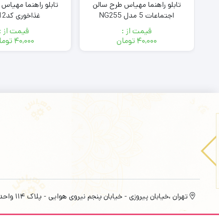
تابلو راهنما مهیاس طرح سالن
اجتماعات 5 مدل NG255
غذاخوری کدof-12
قیمت از :
قیمت از :
۴۰,۰۰۰
تومان
۴۰,۰۰۰
توما
تهران ،خیابان پیروزی - خیابان پنجم نیروی هوایی - پلاک 114 واحد 6