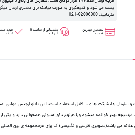
هزینه ارسال فقط 149 هزار تومان است. سفارش های بالای 5 میلیون تومان رایگان است
پست می شود و کدرهگیری به صورت پیامک برای مشتری ارسال میگردد
بفرمایید.
82806808-021
تضمین بهترین
پشتیبانی از ساعت 8
خرید مستق
قیمت
الی 20
کننده
 و سازمان ها، شرکت ها و … قابل استفاده است. این تابلو ازجنس مولتی ا
تیجه بهتر خوانده میشود وبا هرنوع دکوراسیونی همخوانی دارد و یکی از آی
ائم می باشد(تصویری فارسی وانگلیسی) که برای هرمجموعه ی بین المللی ک