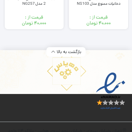
دخانیات ممنوع مدل NS103
2 مدل NG257
قیمت از :
قیمت از :
۴۰,۰۰۰
تومان
۴۰,۰۰۰
تومان
بازگشت به بالا
تهران ،خیابان پیروزی - خیابان پنجم نیروی هوایی - پلاک 114 واحد