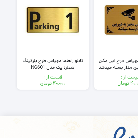
 مهیاس طرح این مکان
تابلو راهنما مهیاس طرح پارکینگ
ین مدار بسته میباشد
شماره یک مدل NG601
دل 30H
یمت از :
قیمت از :
۴۰,
تومان
۴۰,۰۰۰
تومان