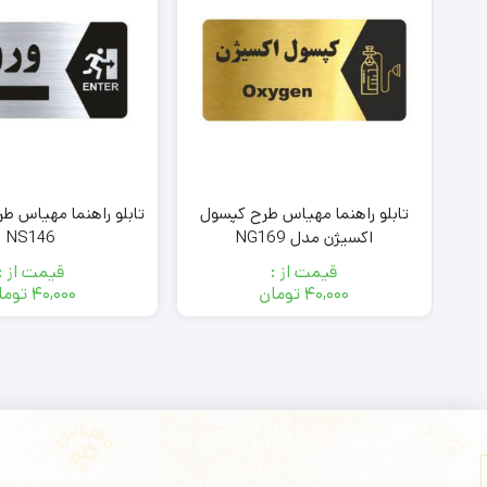
تابلو راهنما مهیاس طرح کپسول
اکسیژن مدل NG169
NS146
قیمت از :
قیمت از :
۴۰,۰۰۰
تومان
۴۰,۰۰۰
توما