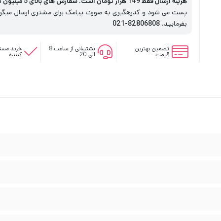
هزینه ارسال فقط 149 هزار تومان است. سفارش های بالای 5 میلیون تومان رایگان است
پست می شود و کدرهگیری به صورت پیامک برای مشتری ارسال میگردد
بفرمایید.
82806808-021
تضمین بهترین
پشتیبانی از ساعت 8
خرید مستق
قیمت
الی 20
کننده