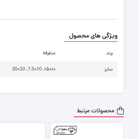
ویژگی های محصول
برند
متفرقه
سایز
۱۰×۱۵، 10×7.5، 20×30
محصولات مرتبط