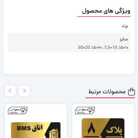
ویژگی های محصول
برند
سایز
۱۰×۱۵، 10×7.5، ۲۰×۱۵، 20×30
محصولات مرتبط