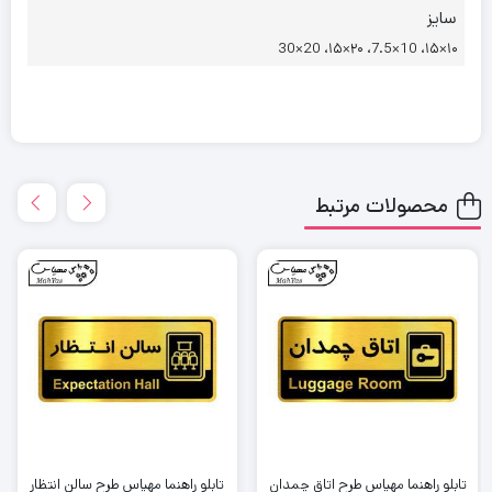
سایز
۱۰×۱۵، 10×7.5، ۲۰×۱۵، 20×30
محصولات مرتبط
تابلو راهنما مهیاس طرح اتاق چمدان
تابلو راهنما مهیاس طرح سالن انتظار