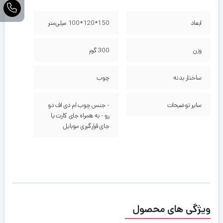
ابعاد
150*120*100 میلی‌متر
وزن
300 گرم
ساختار بدنه
چوب
سایر توضیحات
- جنس چوب ام دی اف دو
رو - به همراه جای کارت یا
جای قرارگیری موبایل
ویژگی های محصول