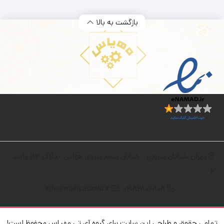
۵۲۹,۰۰۰ تومان.
۲,۲۶۶,۰۰۰ تومان
۵۹۹,۰۰۰ تومان.
۱,۵۰۰,۰۰۰ تومان
بود.
بود.
بازگشت به بالا
تهران ،خیابان پیروزی - خیابان پنجم نیروی هوایی - پلاک 114 واحد
6
info@mahyaskala.ir
02182806808
تمامی حقوق و طراحی این سایت برای گروه آی تی مهیاس محفوظ است!