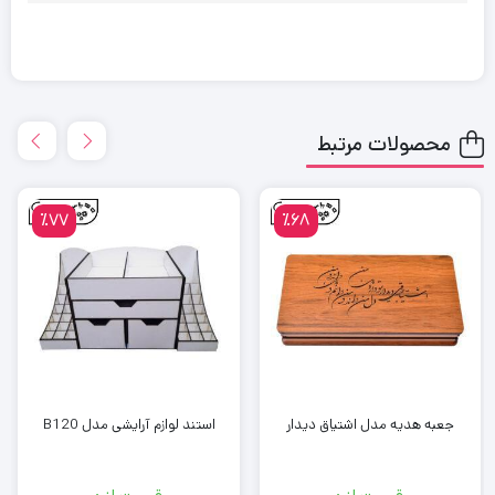
محصولات مرتبط
٪77
٪68
جعبه هدیه مدل اشتیاق دیدار
استند لوازم آرایشی مدل B120