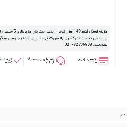
هزینه ارسال فقط 149 هزار تومان است. سفارش های بالای 5 میلیون تومان رایگان است
پست می شود و کدرهگیری به صورت پیامک برای مشتری ارسال میگردد
بفرمایید.
82806808-021
تضمین بهترین
پشتیبانی از ساعت 8
خرید مستق
قیمت
الی 20
کننده