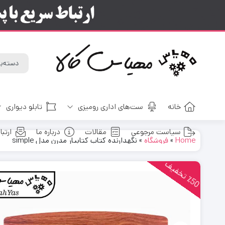
خانه
ست‌های اداری رومیزی
تابلو دیواری
سیاست مرجوعی
مقالات
درباره ما
ارتبا
Home
»
فروشگاه
»
نگهدارنده کتاب کتابیار مدرن مدل simple
5
0
ت
خ
ف
ی
٪
ف