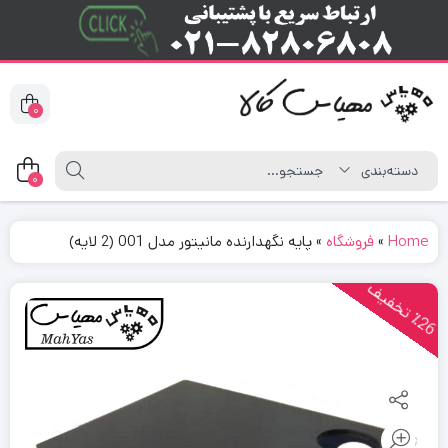
0
0
Home
»
فروشگاه
»
پایه نگهدارنده مانیتور مدل 001 (2 لایه)
2
6
ت
خ
ف
ی
٪
ف